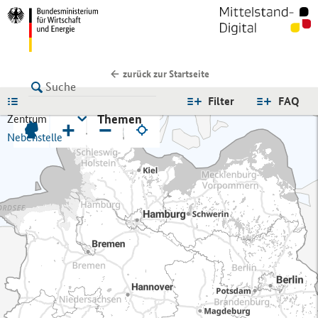
zurück zur Startseite
LISTE
Filter
FAQ
Themen
Zentrum
+
−
Nebenstelle