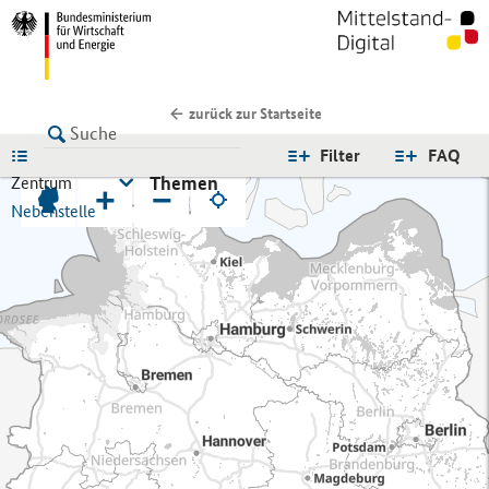
zurück zur Startseite
LISTE
Filter
FAQ
Themen
Zentrum
+
−
Nebenstelle