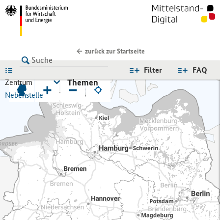
zurück zur Startseite
LISTE
Filter
FAQ
Themen
Zentrum
+
−
Nebenstelle