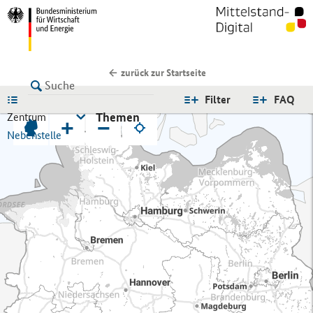
zurück zur Startseite
LISTE
Filter
FAQ
Themen
Zentrum
+
−
Nebenstelle