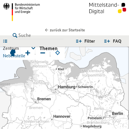
zurück zur Startseite
LISTE
Filter
FAQ
Themen
Zentrum
+
−
Nebenstelle