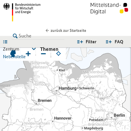
zurück zur Startseite
LISTE
Filter
FAQ
Themen
Zentrum
+
−
Nebenstelle