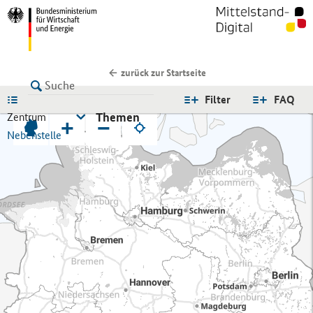
zurück zur Startseite
LISTE
Filter
FAQ
Themen
Zentrum
+
−
Nebenstelle