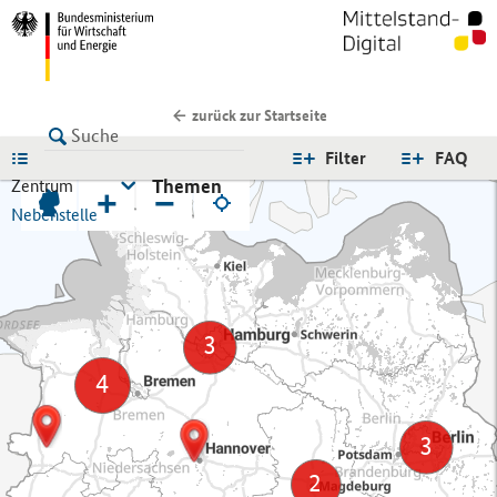
zurück zur Startseite
LISTE
Filter
FAQ
Themen
Zentrum
+
−
Nebenstelle