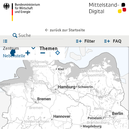
zurück zur Startseite
LISTE
Filter
FAQ
Themen
Zentrum
+
−
Nebenstelle