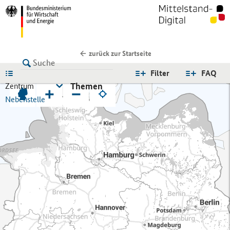
zurück zur Startseite
LISTE
Filter
FAQ
Themen
Zentrum
+
−
Nebenstelle