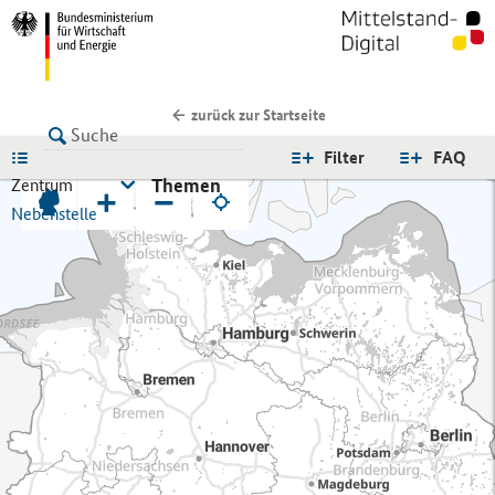
zurück zur Startseite
LISTE
Filter
FAQ
Themen
Zentrum
+
−
Nebenstelle