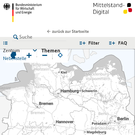
zurück zur Startseite
LISTE
Filter
FAQ
Themen
Zentrum
+
−
Nebenstelle