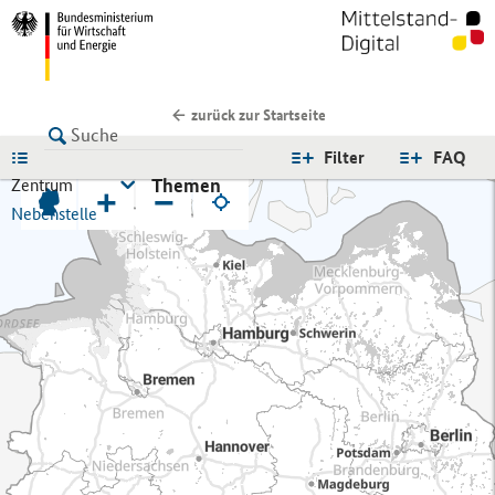
zurück zur Startseite
LISTE
Filter
FAQ
Themen
Zentrum
+
−
Nebenstelle