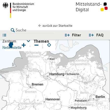
zurück zur Startseite
LISTE
Filter
FAQ
Themen
Zentrum
+
−
Nebenstelle