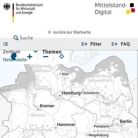
zurück zur Startseite
LISTE
Filter
FAQ
Themen
Zentrum
+
−
Nebenstelle