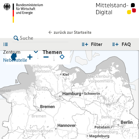
zurück zur Startseite
LISTE
Filter
FAQ
Themen
Zentrum
+
−
Nebenstelle