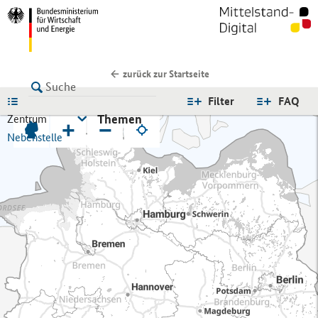
zurück zur Startseite
LISTE
Filter
FAQ
Themen
Zentrum
+
−
Nebenstelle