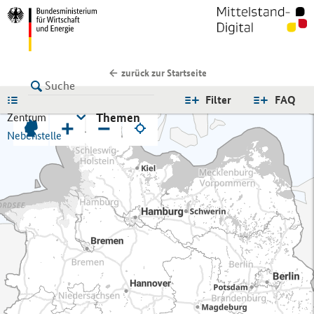
zurück zur Startseite
LISTE
Filter
FAQ
Themen
Zentrum
+
−
Nebenstelle