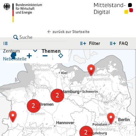
zurück zur Startseite
LISTE
Filter
FAQ
Themen
Zentrum
+
−
Nebenstelle