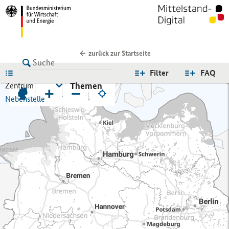
zurück zur Startseite
LISTE
Filter
FAQ
Themen
Zentrum
+
−
Nebenstelle