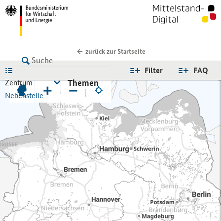
zurück zur Startseite
LISTE
Filter
FAQ
Themen
Zentrum
+
−
Nebenstelle