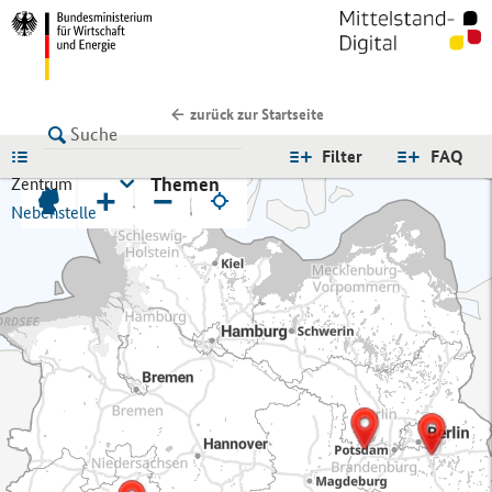
zurück zur Startseite
LISTE
Filter
FAQ
Themen
Zentrum
+
−
Nebenstelle