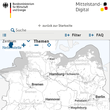
zurück zur Startseite
LISTE
Filter
FAQ
Themen
Zentrum
+
−
Nebenstelle