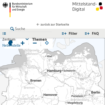
zurück zur Startseite
LISTE
Filter
FAQ
Themen
Zentrum
+
−
Nebenstelle