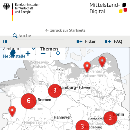
zurück zur Startseite
LISTE
Filter
FAQ
Themen
Zentrum
+
−
Nebenstelle