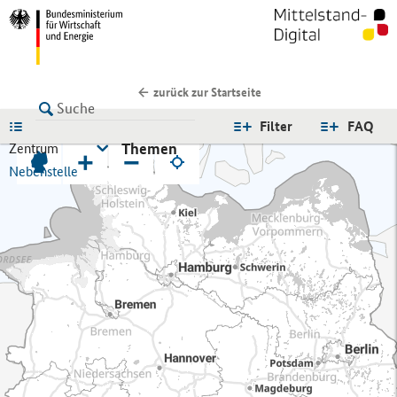
zurück zur Startseite
LISTE
Filter
FAQ
Themen
Zentrum
+
−
Nebenstelle