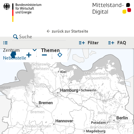
zurück zur Startseite
LISTE
Filter
FAQ
Themen
Zentrum
+
−
Nebenstelle