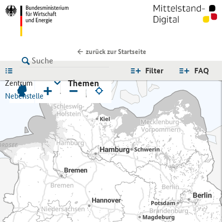
zurück zur Startseite
LISTE
Filter
FAQ
Themen
Zentrum
+
−
Nebenstelle