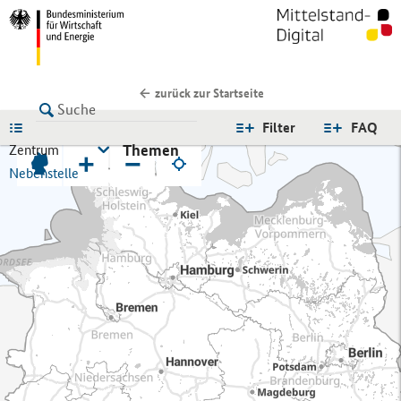
zurück zur Startseite
LISTE
Filter
FAQ
Themen
Zentrum
+
−
Nebenstelle