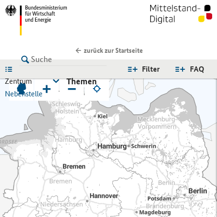
zurück zur Startseite
LISTE
Filter
FAQ
Themen
Zentrum
+
−
Nebenstelle