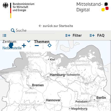
zurück zur Startseite
LISTE
Filter
FAQ
Themen
Zentrum
+
−
Nebenstelle