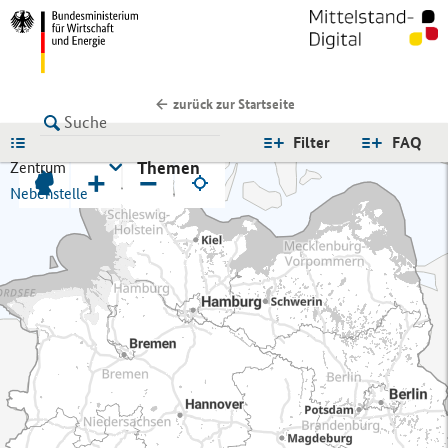
zurück zur Startseite
LISTE
Filter
FAQ
Themen
Zentrum
+
−
Nebenstelle