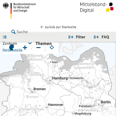
zurück zur Startseite
LISTE
Filter
FAQ
Themen
Zentrum
+
−
Nebenstelle