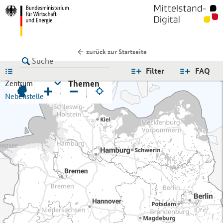
zurück zur Startseite
LISTE
Filter
FAQ
Themen
Zentrum
+
−
Nebenstelle