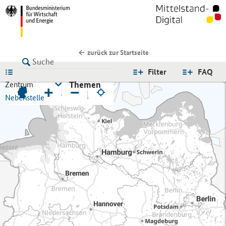
zurück zur Startseite
LISTE
Filter
FAQ
Themen
Zentrum
+
−
Nebenstelle