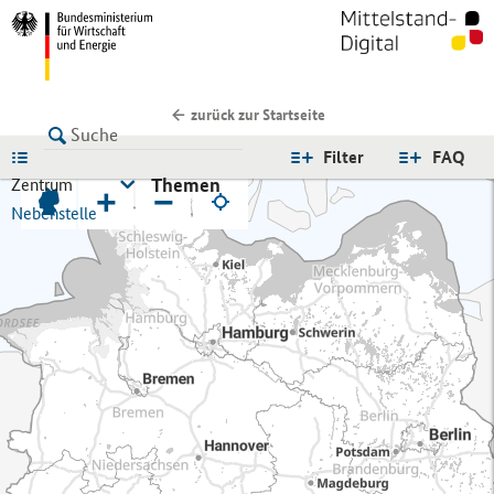
zurück zur Startseite
LISTE
Filter
FAQ
Themen
Zentrum
+
−
Nebenstelle