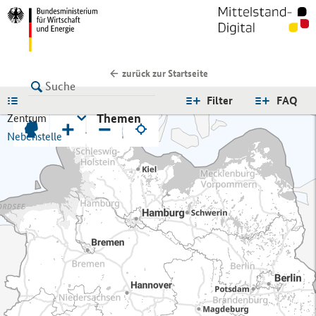
zurück zur Startseite
LISTE
Filter
FAQ
Themen
Zentrum
+
−
Nebenstelle