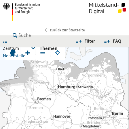
zurück zur Startseite
LISTE
Filter
FAQ
Themen
Zentrum
+
−
Nebenstelle