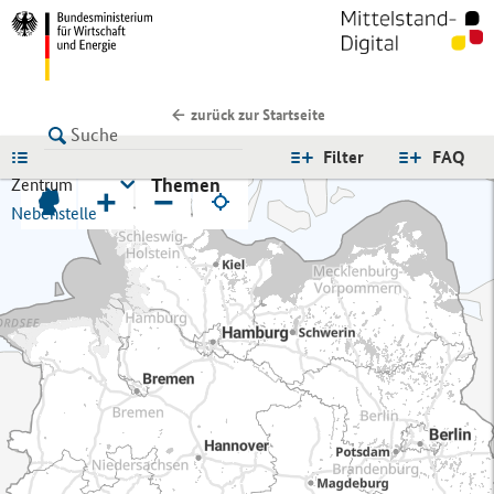
zurück zur Startseite
LISTE
Filter
FAQ
Themen
Zentrum
+
−
Nebenstelle