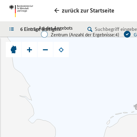
zurück zur Startseite
Art des Angebots
LISTE
6 Einträge anzeigen
Zentrum (
Anzahl der Ergebnisse:
4)
G
+
−