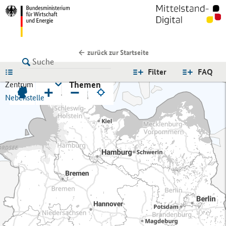
zurück zur Startseite
LISTE
Filter
FAQ
Themen
Zentrum
+
−
Nebenstelle