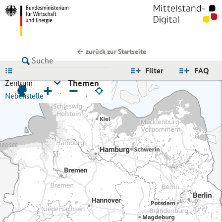
zurück zur Startseite
LISTE
Filter
FAQ
Themen
Zentrum
+
−
Nebenstelle