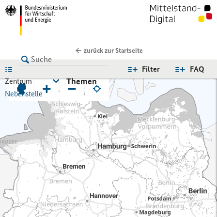
zurück zur Startseite
LISTE
Filter
FAQ
Themen
Zentrum
+
−
Nebenstelle