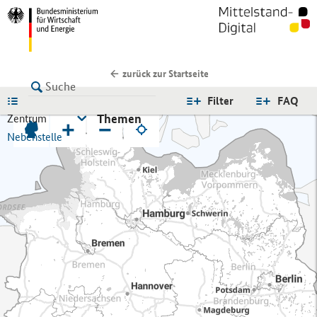
zurück zur Startseite
LISTE
Filter
FAQ
Themen
Zentrum
+
−
Nebenstelle