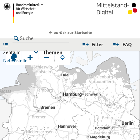
zurück zur Startseite
LISTE
Filter
FAQ
Themen
Zentrum
+
−
Nebenstelle