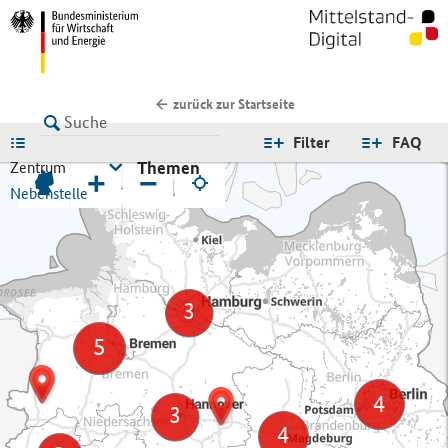
zurück zur Startseite
LISTE
Filter
FAQ
Themen
Zentrum
+
−
Nebenstelle