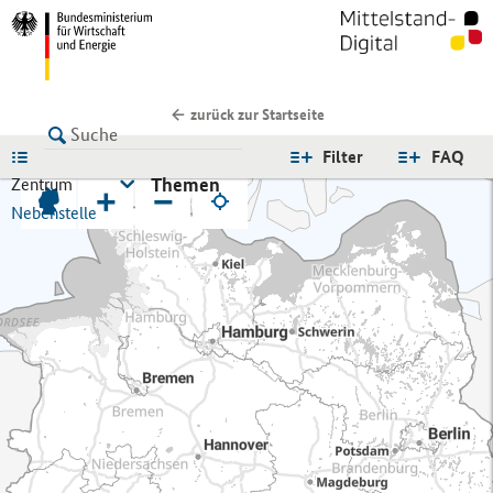
zurück zur Startseite
LISTE
Filter
FAQ
Themen
Zentrum
+
−
Nebenstelle