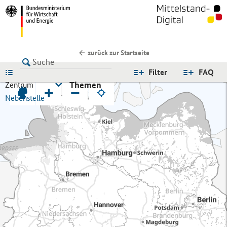
zurück zur Startseite
LISTE
Filter
FAQ
Themen
Zentrum
+
−
Nebenstelle