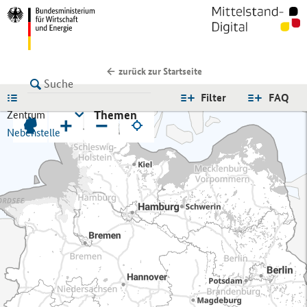
zurück zur Startseite
LISTE
Filter
FAQ
Themen
Zentrum
+
−
Nebenstelle