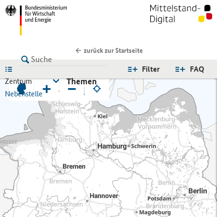
zurück zur Startseite
LISTE
Filter
FAQ
Themen
Zentrum
+
−
Nebenstelle